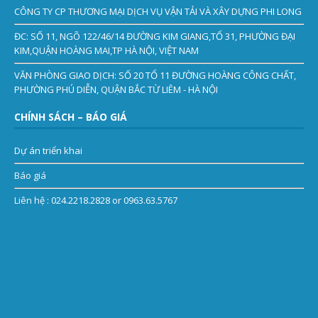
CÔNG TY CP THƯƠNG MẠI DỊCH VỤ VẬN TẢI VÀ XÂY DỰNG PHI LONG
ĐC: SỐ 11, NGÕ 122/46/14 ĐƯỜNG KIM GIANG,TỔ 31, PHƯỜNG ĐẠI
KIM,QUẬN HOÀNG MAI,TP HÀ NỘI, VIỆT NAM
VĂN PHÒNG GIAO DỊCH: SỐ 20 TỔ 11 ĐƯỜNG HOÀNG CÔNG CHẤT,
PHƯỜNG PHÚ DIỄN, QUẬN BẮC TỪ LIÊM - HÀ NỘI
CHÍNH SÁCH – BÁO GIÁ
Dự án triển khai
Báo giá
Liên hệ
: 024.2218.2828 or 0963.63.5767