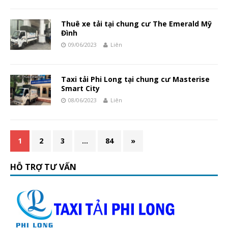
Thuê xe tải tại chung cư The Emerald Mỹ
Đình
09/06/2023
Liên
Taxi tải Phi Long tại chung cư Masterise
Smart City
08/06/2023
Liên
1
2
3
…
84
»
HỖ TRỢ TƯ VẤN