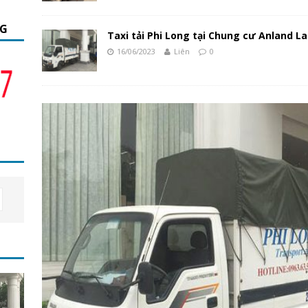
NG
Taxi tải Phi Long tại Chung cư Anland L
16/06/2023
Liên
0