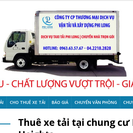
ẢI
CHO THUÊ XE TẢI
BÁO GIÁ
CHUYỂN VĂN PHÒNG
CHU
Thuê xe tải tại chung cư