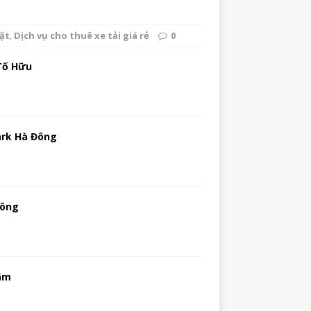
bật
,
Dịch vụ cho thuê xe tải giá rẻ
0
 Tố Hữu
ark Hà Đông
Đông
Lãm