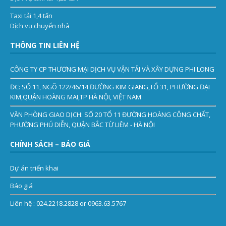
Taxi tải 1,4 tấn
Dịch vụ chuyển nhà
THÔNG TIN LIÊN HỆ
CÔNG TY CP THƯƠNG MẠI DỊCH VỤ VẬN TẢI VÀ XÂY DỰNG PHI LONG
ĐC: SỐ 11, NGÕ 122/46/14 ĐƯỜNG KIM GIANG,TỔ 31, PHƯỜNG ĐẠI
KIM,QUẬN HOÀNG MAI,TP HÀ NỘI, VIỆT NAM
VĂN PHÒNG GIAO DỊCH: SỐ 20 TỔ 11 ĐƯỜNG HOÀNG CÔNG CHẤT,
PHƯỜNG PHÚ DIỄN, QUẬN BẮC TỪ LIÊM - HÀ NỘI
CHÍNH SÁCH – BÁO GIÁ
Dự án triển khai
Báo giá
Liên hệ
: 024.2218.2828 or 0963.63.5767