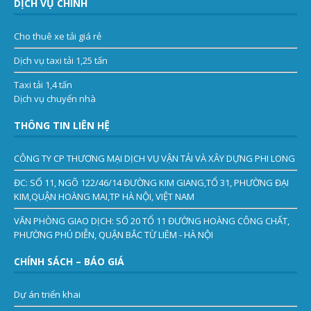
DỊCH VỤ CHÍNH
Cho thuê xe tải giá rẻ
Dịch vụ taxi tải 1,25 tấn
Taxi tải 1,4 tấn
Dịch vụ chuyển nhà
THÔNG TIN LIÊN HỆ
CÔNG TY CP THƯƠNG MẠI DỊCH VỤ VẬN TẢI VÀ XÂY DỰNG PHI LONG
ĐC: SỐ 11, NGÕ 122/46/14 ĐƯỜNG KIM GIANG,TỔ 31, PHƯỜNG ĐẠI
KIM,QUẬN HOÀNG MAI,TP HÀ NỘI, VIỆT NAM
VĂN PHÒNG GIAO DỊCH: SỐ 20 TỔ 11 ĐƯỜNG HOÀNG CÔNG CHẤT,
PHƯỜNG PHÚ DIỄN, QUẬN BẮC TỪ LIÊM - HÀ NỘI
CHÍNH SÁCH – BÁO GIÁ
Dự án triển khai