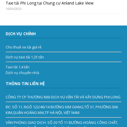
Taxi tải Phi Long tại Chung cư Anland Lake View
16/06/2023
DỊCH VỤ CHÍNH
Cho thuê xe tải giá rẻ
Dịch vụ taxi tải 1,25 tấn
Taxi tải 1,4 tấn
Dịch vụ chuyển nhà
THÔNG TIN LIÊN HỆ
CÔNG TY CP THƯƠNG MẠI DỊCH VỤ VẬN TẢI VÀ XÂY DỰNG PHI LONG
ĐC: SỐ 11, NGÕ 122/46/14 ĐƯỜNG KIM GIANG,TỔ 31, PHƯỜNG ĐẠI
KIM,QUẬN HOÀNG MAI,TP HÀ NỘI, VIỆT NAM
VĂN PHÒNG GIAO DỊCH: SỐ 20 TỔ 11 ĐƯỜNG HOÀNG CÔNG CHẤT,