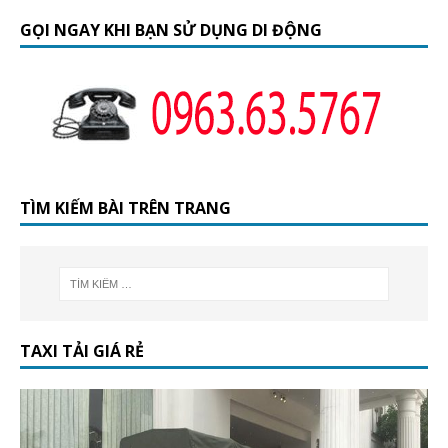
GỌI NGAY KHI BẠN SỬ DỤNG DI ĐỘNG
TÌM KIẾM BÀI TRÊN TRANG
TAXI TẢI GIÁ RẺ