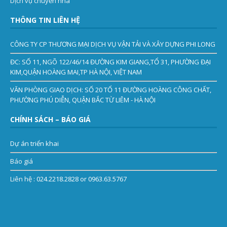
Dịch vụ chuyển nhà
THÔNG TIN LIÊN HỆ
CÔNG TY CP THƯƠNG MẠI DỊCH VỤ VẬN TẢI VÀ XÂY DỰNG PHI LONG
ĐC: SỐ 11, NGÕ 122/46/14 ĐƯỜNG KIM GIANG,TỔ 31, PHƯỜNG ĐẠI
KIM,QUẬN HOÀNG MAI,TP HÀ NỘI, VIỆT NAM
VĂN PHÒNG GIAO DỊCH: SỐ 20 TỔ 11 ĐƯỜNG HOÀNG CÔNG CHẤT,
PHƯỜNG PHÚ DIỄN, QUẬN BẮC TỪ LIÊM - HÀ NỘI
CHÍNH SÁCH – BÁO GIÁ
Dự án triển khai
Báo giá
Liên hệ
: 024.2218.2828 or 0963.63.5767