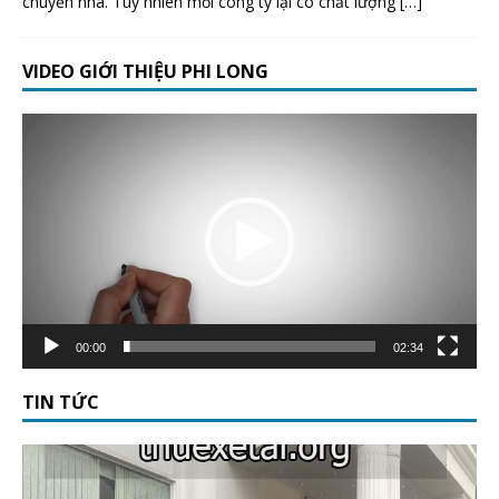
chuyển nhà. Tuy nhiên mỗi công ty lại có chất lượng
[…]
VIDEO GIỚI THIỆU PHI LONG
Trình
chơi
Video
00:00
02:34
TIN TỨC