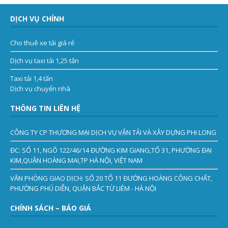
DỊCH VỤ CHÍNH
Cho thuê xe tải giá rẻ
Dịch vụ taxi tải 1,25 tấn
Taxi tải 1,4 tấn
Dịch vụ chuyển nhà
THÔNG TIN LIÊN HỆ
CÔNG TY CP THƯƠNG MẠI DỊCH VỤ VẬN TẢI VÀ XÂY DỰNG PHI LONG
ĐC: SỐ 11, NGÕ 122/46/14 ĐƯỜNG KIM GIANG,TỔ 31, PHƯỜNG ĐẠI
KIM,QUẬN HOÀNG MAI,TP HÀ NỘI, VIỆT NAM
VĂN PHÒNG GIAO DỊCH: SỐ 20 TỔ 11 ĐƯỜNG HOÀNG CÔNG CHẤT,
PHƯỜNG PHÚ DIỄN, QUẬN BẮC TỪ LIÊM - HÀ NỘI
CHÍNH SÁCH – BÁO GIÁ