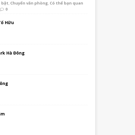
i bật
,
Chuyển văn phòng
,
Có thể bạn quan
0
 Tố Hữu
ark Hà Đông
Đông
Lãm