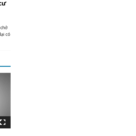
cư
 chở
lại có