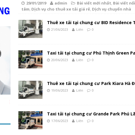
29/01/2019
admin
Bài viết mới nhất
,
Bài viết nổ
tâm
,
Dịch vụ cho thuê xe tải giá rẻ
,
Dịch vụ chuyển nhà
Thuê xe tải tại chung cư BID Residence
21/06/2023
Liên
0
Taxi tải tại chung cư Phú Thịnh Green P
20/06/2023
Liên
0
Thuê xe tải tại chung cư Park Kiara Hà 
19/06/2023
Liên
0
Taxi tải tại chung cư Grande Park Phú 
17/06/2023
Liên
0