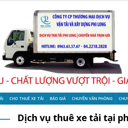
ẢI
CHO THUÊ XE TẢI
BÁO GIÁ
CHUYỂN VĂN PHÒNG
CHU
Dịch vụ thuê xe tải tại 