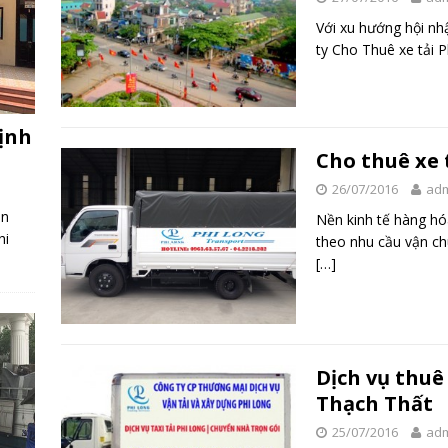
Với xu hướng hội nh
ty Cho Thuê xe tải 
hịnh
Cho thuê xe 
26/07/2016
ad
àn
Nền kinh tế hàng hó
hi
theo nhu cầu vận ch
[…]
Dịch vụ thuê
Thạch Thất
25/07/2016
ad