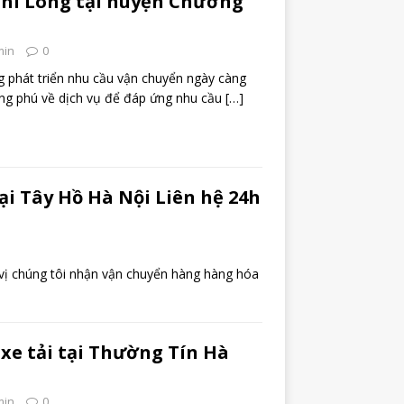
Phi Long tại huyện Chương
min
0
 phát triển nhu cầu vận chuyển ngày càng
ng phú về dịch vụ để đáp ứng nhu cầu
[…]
tại Tây Hồ Hà Nội Liên hệ 24h
ý vị chúng tôi nhận vận chuyển hàng hàng hóa
 xe tải tại Thường Tín Hà
min
0