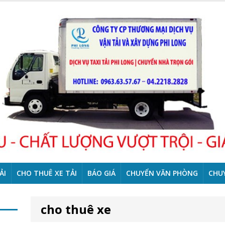
ẢI
CHO THUÊ XE TẢI
BÁO GIÁ
CHUYỂN VĂN PHÒNG
CHU
cho thuê xe