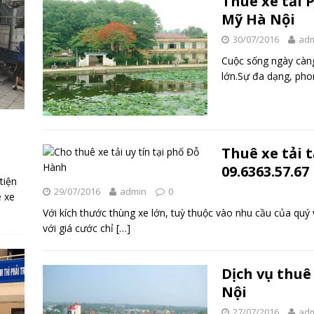
Thuê xe tải 
Mỹ Hà Nội
30/07/2016
ad
Cuộc sống ngày càng
lớn.Sự đa dạng, pho
Thuê xe tải 
09.6363.57.67
tiện
29/07/2016
admin
0
ê xe
Với kích thước thùng xe lớn, tuỳ thuộc vào nhu cầu của qu
với giá cước chỉ
[…]
Dịch vụ thuê
Nội
27/07/2016
ad