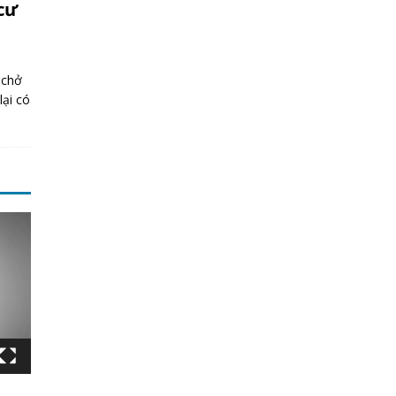
cư
 chở
lại có